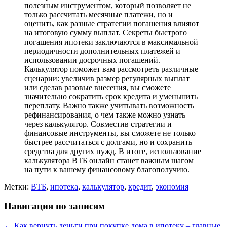
полезным инструментом, который позволяет не
только рассчитать месячные платежи, но и
оценить, как разные стратегии погашения влияют
на итоговую сумму выплат. Секреты быстрого
погашения ипотеки заключаются в максимальной
периодичности дополнительных платежей и
использовании досрочных погашений.
Калькулятор поможет вам рассмотреть различные
сценарии: увеличив размер регулярных выплат
или сделав разовые внесения, вы сможете
значительно сократить срок кредита и уменьшить
переплату. Важно также учитывать возможность
рефинансирования, о чем также можно узнать
через калькулятор. Совместив стратегии и
финансовые инструменты, вы сможете не только
быстрее рассчитаться с долгами, но и сохранить
средства для других нужд. В итоге, использование
калькулятора ВТБ онлайн станет важным шагом
на пути к вашему финансовому благополучию.
Метки:
ВТБ
,
ипотека
,
калькулятор
,
кредит
,
экономия
Навигация по записям
←
Как вернуть деньги при покупке дома в ипотеку – главные