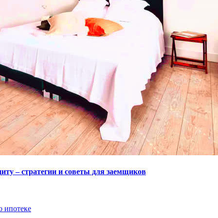
диту – стратегии и советы для заемщиков
о ипотеке