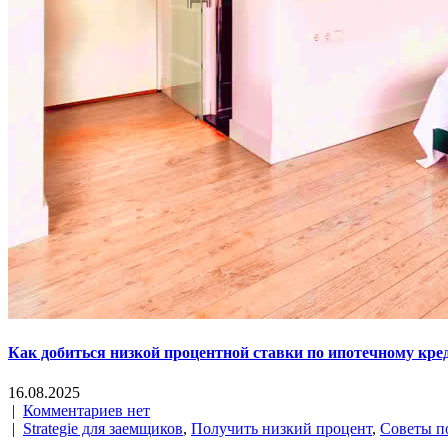
Как добиться низкой процентной ставки по ипотечному кре
16.08.2025
|
Комментариев нет
|
Strategie для заемщиков
,
Получить низкий процент
,
Советы п