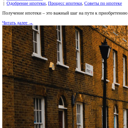
|
Одобрение ипотеки
,
Процесс ипотеки
,
Советы по ипотеке
Получение ипотеки – это важный шаг на пути к приобретению 
Читать далее →