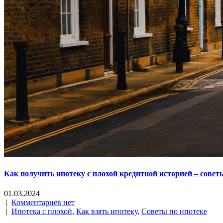
Как получить ипотеку с плохой кредитной историей – сове
01.03.2024
|
Комментариев нет
|
Ипотека с плохой
,
Как взять ипотеку
,
Советы по ипотеке