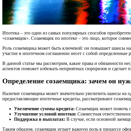
Ипотека – это один из самых популярных способов приобретени
«созаемщик». Созаемщик по ипотеке – это лицо, которое совм
Роль созаемщика может быть ключевой: он повышает шансы на
участие в ипотечном соглашении несет с собой определенные р
В данной статье мы рассмотрим, какие права и обязанности не
аспектов поможет избежать неприятных сюрпризов и сделает п
Определение созаемщика: зачем он нуж
Наличие созаемщика может значительно увеличить шансы на од
предоставляющие ипотечные кредиты, рассматривают созаемщик
Увеличение суммы кредита:
Созаемщик может помочь по
Улучшение условий ипотеки:
Совместная ответственнос
Поддержка в выплатах:
В случае, если основной заемщи
Таким образом, созаемщик играет важную роль в процессе офо