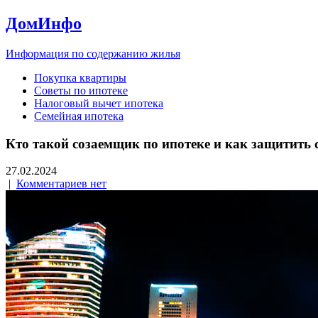
ДомИнфо
Информация по содержанию жилья
Покупка квартиры
Советы по ипотеке
Налоговый вычет ипотека
Семейная ипотека
Кто такой созаемщик по ипотеке и как защитить 
27.02.2024
|
Комментариев нет