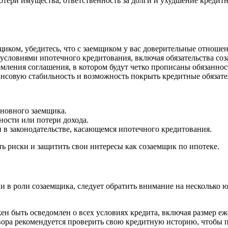
ери имущества, ответственность за долги и ухудшение кредитно
мщиком, убедитесь, что с заемщиком у вас доверительные отноше
 условиями ипотечного кредитования, включая обязательства со
мления соглашения, в котором будут четко прописаны обязаннос
нсовую стабильность и возможность покрыть кредитные обязател
сновного заемщика.
ности или потери дохода.
 в законодательстве, касающемся ипотечного кредитования.
ь риски и защитить свои интересы как созаемщик по ипотеке.
ии в роли созаемщика, следует обратить внимание на несколько 
н быть осведомлен о всех условиях кредита, включая размер еж
ра рекомендуется проверить свою кредитную историю, чтобы по