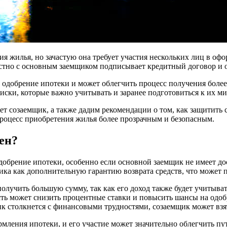
я жилья, но зачастую она требует участия нескольких лиц в оф
естно с основным заемщиком подписывает кредитный договор и о
 одобрение ипотеки и может облегчить процесс получения боле
иски, которые важно учитывать и заранее подготовиться к их м
сет созаемщик, а также дадим рекомендации о том, как защитит
роцесс приобретения жилья более прозрачным и безопасным.
ен?
обрение ипотеки, особенно если основной заемщик не имеет до
а как дополнительную гарантию возврата средств, что может п
лучить большую сумму, так как его доход также будет учитыват
ть может снизить процентные ставки и повысить шансы на одоб
к столкнется с финансовыми трудностями, созаемщик может взять
рмления ипотеки, и его участие может значительно облегчить пу