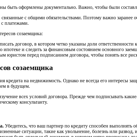
ны быть оформлены документально. Важно, чтобы были составл
связанные с общими обязательствами. Поэтому важно заранее обг
 с платежами.
тересов созаемщика:
исать договор, в котором четко указаны доли ответственности 
о ипотеке и следить за финансовым состоянием основного заем
ым юристом перед подписанием договора, чтобы понять все ри
есов созаемщика
ия кредита на недвижимость. Однако не всегда его интересы з
лем в будущем.
изучение всех условий договора. Прежде чем подписывать какие
ическому консультанту.
а.
Убедитесь, что ваш партнер по кредиту способен выполнять об
зненные ситуации, такие как увольнение, болезнь или развод, 
может быть отдельный документ, в котором четко прописаны дол