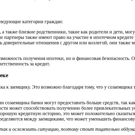
следующие категории граждан:
 а также близкие родственники, такие как родители и дети, мог
партнеры также имеют право на участие в ипотечном кредите в
ть доверительные отношения с другом или коллегой, они также м
возможность получения ипотеки, но и финансовая безопасность. 
етственность за кредит.
еке
ка к заемщику. Это возможно благодаря тому, что у созаемщика 
 созаемщика банки могут предоставить больше средств, так ка
сти может способствовать получению более привлекательных ус
орошую кредитную историю, это может положительно сказаться
ределяются между заемщиками, что может уменьшить финансовую
 так и осложнить ситуацию, поэтому стоит тщательно обдума