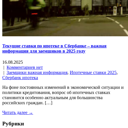
Текущие ставки по ипотеке в Сбербанке – важная
информация для заемщиков в 2025 году
16.08.2025
|
Комментариев нет
|
Заемщики важная информация
,
Ипотечные ставки 2025
,
Сбербанк ипотека
На фоне постоянных изменений в экономической ситуации и
политики кредитования, вопрос об ипотечных ставках
становится особенно актуальным для большинства
российских граждан. […]
Читать далее →
Рубрики