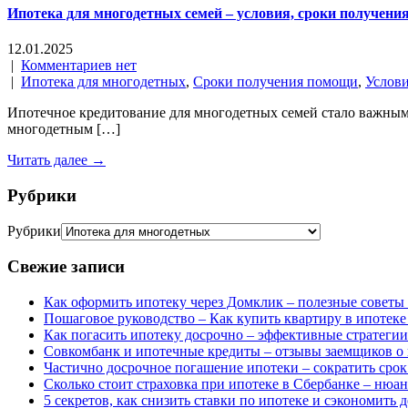
Ипотека для многодетных семей – условия, сроки получени
12.01.2025
|
Комментариев нет
|
Ипотека для многодетных
,
Сроки получения помощи
,
Услови
Ипотечное кредитование для многодетных семей стало важным
многодетным […]
Читать далее →
Рубрики
Рубрики
Свежие записи
Как оформить ипотеку через Домклик – полезные советы
Пошаговое руководство – Как купить квартиру в ипотеке
Как погасить ипотеку досрочно – эффективные стратеги
Совкомбанк и ипотечные кредиты – отзывы заемщиков о 
Частично досрочное погашение ипотеки – сократить срок
Сколько стоит страховка при ипотеке в Сбербанке – нюан
5 секретов, как снизить ставки по ипотеке и сэкономить 