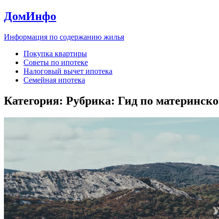
ДомИнфо
Информация по содержанию жилья
Покупка квартиры
Советы по ипотеке
Налоговый вычет ипотека
Семейная ипотека
Категория: Рубрика:
Гид по материнск