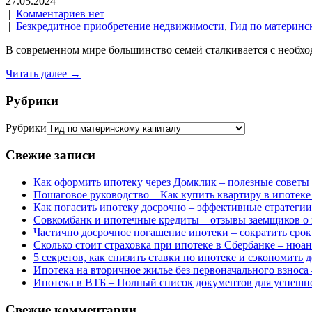
27.05.2024
|
Комментариев нет
|
Безкредитное приобретение недвижимости
,
Гид по материнс
В современном мире большинство семей сталкивается с необход
Читать далее →
Рубрики
Рубрики
Свежие записи
Как оформить ипотеку через Домклик – полезные советы
Пошаговое руководство – Как купить квартиру в ипотеке
Как погасить ипотеку досрочно – эффективные стратеги
Совкомбанк и ипотечные кредиты – отзывы заемщиков о 
Частично досрочное погашение ипотеки – сократить срок
Сколько стоит страховка при ипотеке в Сбербанке – нюан
5 секретов, как снизить ставки по ипотеке и сэкономить 
Ипотека на вторичное жилье без первоначального взноса
Ипотека в ВТБ – Полный список документов для успешн
Свежие комментарии