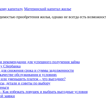
кому капиталу
,
Материнский капитал жилье
имостью приобретения жилья, однако не всегда есть возможность
 и рекомендации для успешного получения займа
 у Сбербанка
и для снижения срока и суммы задолженности
качестве обслуживания и условиях
 или уменьшить платеж – что выгоднее?
сы, детали и советы по выбору
деньги
 – Как избежать ловушек и выбрать выгодные условия
ой заявки